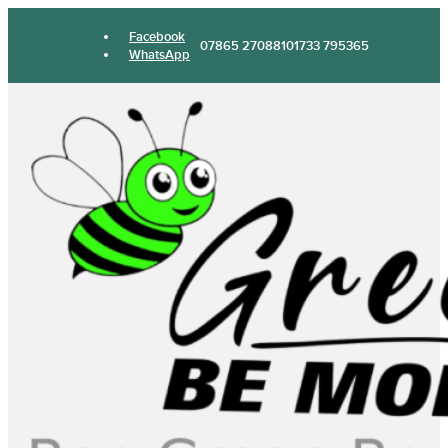
Facebook
07865 270881
01733 795365
WhatsApp